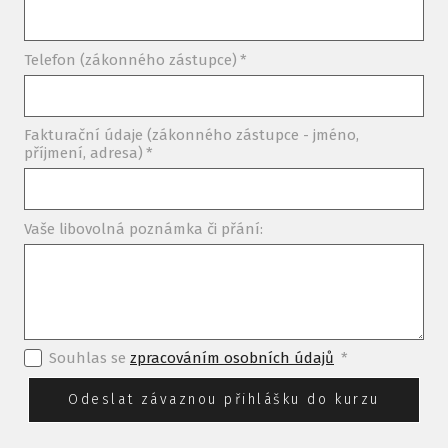
Telefon (zákonného zástupce)
*
Fakturační údaje (zákonného zástupce - jméno,
příjmení, adresa)
*
Vaše libovolná poznámka či přání:
Souhlas se
zpracováním osobních údajů
*
Odeslat závaznou přihlášku do kurzu