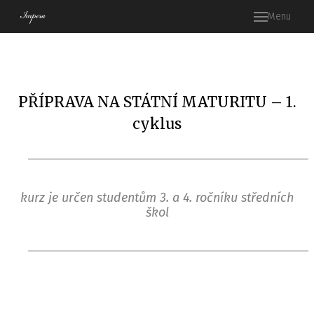
Menu
Hlav
Kdo 
S čí
PŘÍPRAVA NA STÁTNÍ MATURITU – 1.
Příp
cyklus
Pří
matu
češt
Pří
kurz je určen studentům 3. a 4. ročníku středních
matu
škol
angli
Pří
matu
mate
Při