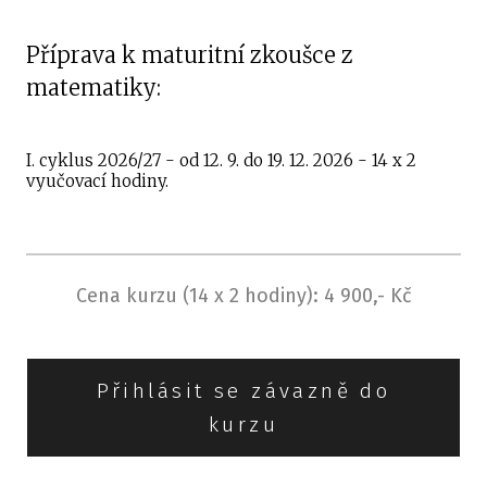
čtyř
stře
Příprava k maturitní zkoušce z
Při
matematiky:
osmi
Při
šest
I. cyklus 2026/27 - od 12. 9. do 19. 12. 2026 - 14 x 2
vyučovací hodiny.
Kur
Jazy
K
Cena kurzu (14 x 2 hodiny): 4 900,- Kč
Přihlásit se závazně do
kurzu