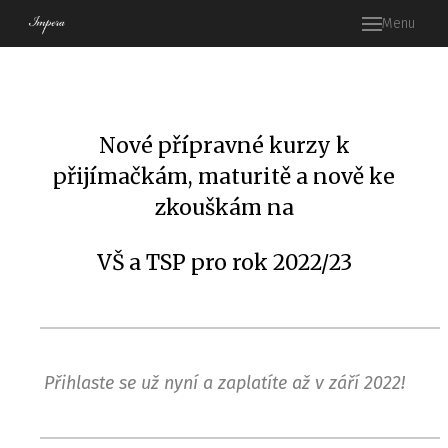
Menu
Hlav
Kdo 
S čí
Nové přípravné kurzy k
Příp
přijímačkám, maturitě a nově ke
Pří
zkouškám na
matu
češt
VŠ a TSP pro rok 2022/23
Pří
matu
angli
Pří
matu
Přihlaste se už nyní a zaplatíte až v září 2022!
mate
Při