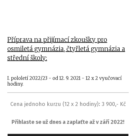
čtyř
stře
Při
osmi
Při
Příprava na přijímací zkoušky pro
šest
osmiletá gymnázia, čtyřletá gymnázia a
Kur
střední školy:
Jazy
I. pololetí 2022/23 - od 12. 9. 2021 - 12 x 2 vyučovací
K
hodiny.
Cena jednoho kurzu (12 x 2 hodiny): 3 900,- Kč
Přihlaste se už dnes a zaplaťte až v září 2022!